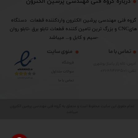
درباره گروه فنی مهندسی پرشین الکترون​​​​​​​
​گروه فنی مهندسی پرشین الکترون واردکننده قطعات دستگاه
هایCNC و بزرگ ترین تامین کننده قطعات تابلو برق -تابلو روان
-سیم و کابل و... میباشد
تماس با ما
منوی سایت
فروشگاه
آدرس: لاله زار پاساژ بوشهری
تلفن: 28423501-021
سوالات متداول
تماس با ما
تمام حقوق این سایت محفوظ است و متعلق به گروه فنی مهندسی پرشین الکترون
میباشد