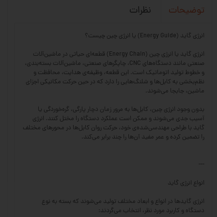
نظرات
توضیحات
انرژی گاید (Energy Guide) یا انرژی چین چیست؟
انرژی گاید یا انرژی چین (Energy Chain) قطعه‌ای حیاتی در ماشین‌آلات
صنعتی مانند دستگاه‌های CNC، چاپگرهای صنعتی، ماشین‌آلات بسته‌بندی،
و خطوط تولید اتوماتیک است. این قطعه، وظیفه‌ی هدایت، محافظت و
نظم‌بخشی به کابل‌ها و شلنگ‌هایی را دارد که در حین حرکت مکانیکی اجزای
ماشین، جابجا می‌شوند.
بدون وجود انرژی چین، کابل‌ها به مرور زمان دچار پارگی، گره‌خوردگی یا
آسیب جدی می‌شوند و ممکن است عملکرد دستگاه را مختل کنند. انرژی
گاید با طراحی مهندسی‌شده‌ی خود، حرکت روان کابل‌ها در محورهای مختلف
را تضمین کرده و عمر مفید آن‌ها را چند برابر می‌کند.
---
انواع انرژی گاید
انرژی گایدها در انواع و ابعاد مختلف تولید می‌شوند که بسته به نوع
دستگاه و کاربرد مورد نظر، انتخاب می‌گردند: