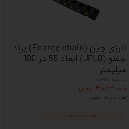
انرژی چین (Energy chain) برند
جفلو (JFLO) ابعاد 55 در 100
میلیمتر
کد محصول: cn37482
۴,۰۵۳,۰۰۰ تومان
ابعاد 55 در 100 میلیمتر
افزودن به سبد خرید