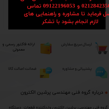
021-28423501
02128 و 09122196053​​​​​​​ تماس
0912-7012418
ل فرماید تا مشاوره و راهنمایی های
​​​​​​​لازم انجام بشود با تشکر​​​​​​​
0991-4530554
ارسال سریع سفارش
​ارائه فاکتور رسمی و
معمولی
ضمانت اصالت کالا
پشتیبانی و مشاوره
درباره گروه فنی مهندسی پرشین الکترون​​​​​​​
​گروه فنی مهندسی پرشین الکترون واردکننده قطعات دستگاه