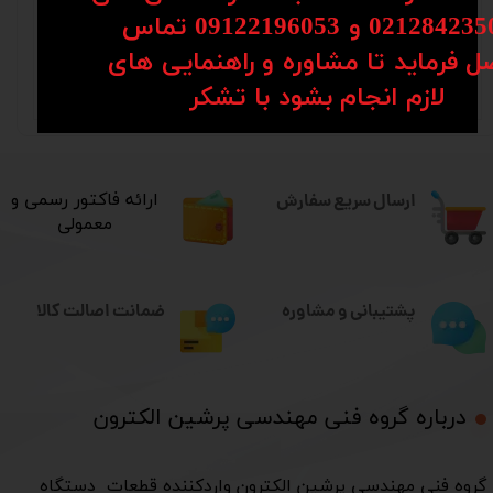
021-28423501
02128 و 09122196053​​​​​​​ تماس
0912-7012418
ل فرماید تا مشاوره و راهنمایی های
​​​​​​​لازم انجام بشود با تشکر​​​​​​​
0991-4530554
ارسال سریع سفارش
​ارائه فاکتور رسمی و
معمولی
ضمانت اصالت کالا
پشتیبانی و مشاوره
درباره گروه فنی مهندسی پرشین الکترون​​​​​​​
​گروه فنی مهندسی پرشین الکترون واردکننده قطعات دستگاه