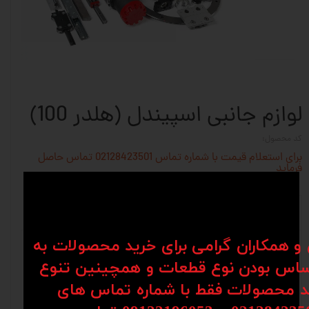
لوازم جانبی اسپیندل (هلدر 100)
کد محصول:
برای استعلام قیمت با شماره تماس 02128423501 تماس حاصل
فرماید
نظرات
توضیحات
ن و همکاران گرامی برای خرید محصولات به
تماس با ما:
اس بودن نوع قطعات و همچینین تنوع
کد محصولات فقط با شماره تماس های
021-28423501