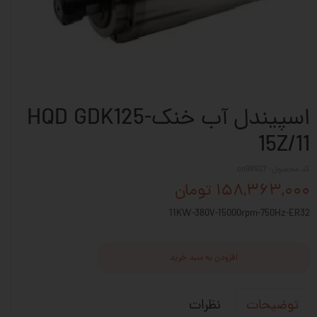
اسپیندل آب خنکHQD GDK125-
15Z/11
کد محصول: cn98927
۱۵۸,۳۶۳,۰۰۰ تومان
11KW-380V-15000rpm-750Hz-ER32
افزودن به سبد خرید
نظرات
توضیحات