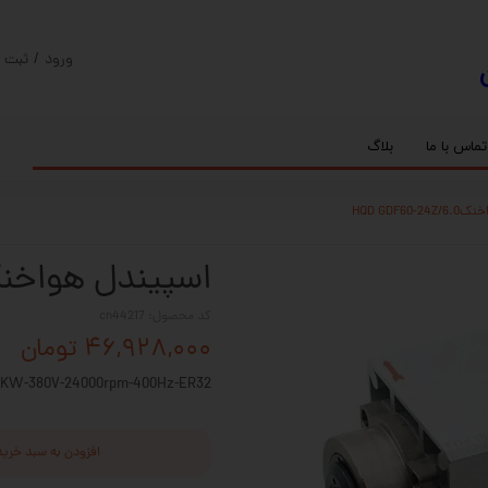
ورود
/
ثبت ن
حساب کارب
تغییر گذر و
تماس با ما
بلاگ
سفارشات
ریل
کنترلر رادونیکس
پیچ بال اسکرو
اسپیندل موتور های HQM
HQD GDF60
خروج از حس
بلبرینگ
سروو موتور
شفت پایه دار
گیربکس خورشیدی
گیربکس حلزونی
اسپیندل هواخنک GDF60-24Z/6.0
کد محصول: cn44217
۴۶,۹۲۸,۰۰۰ تومان
0KW-380V-24000rpm-400Hz-ER32
افزودن به سبد خرید