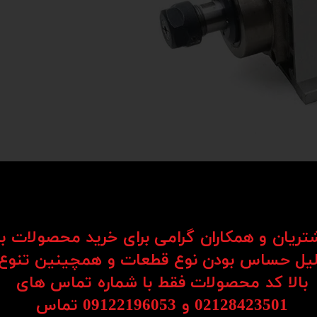
شتریان و همکاران گرامی برای خرید محصولات ب
یل حساس بودن نوع قطعات و همچینین تنوع
در فروشگاه سی ان سی 23، به کیفیت و عملکرد اهمیت ویژه‌ای می‌دهیم. به همین دلیل، اسپیندل 
بالا کد محصولات فقط با شماره تماس های
02128423501 و 09122196053​​​​​​​ تماس