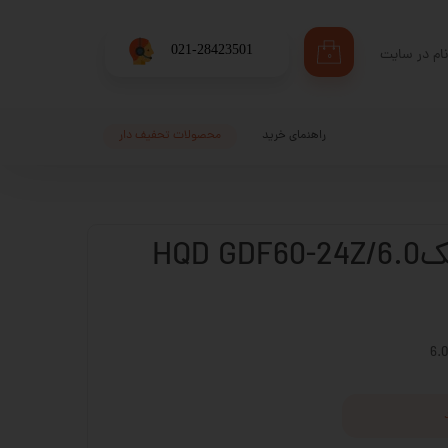
​021-28423501
ام در سایت
۰
ری من
اژه
راهنمای خرید
محصولات تحفیف دار
اب کاربری
HQD
6.