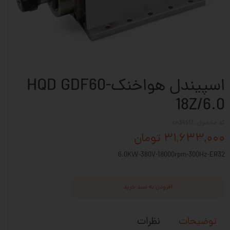
اسپیندل هواخنکHQD GDF60-
18Z/6.0
کد محصول: cn34517
۳۱,۶۳۳,۰۰۰ تومان
6.0KW-380V-18000rpm-300Hz-ER32
افزودن به سبد خرید
نظرات
توضیحات