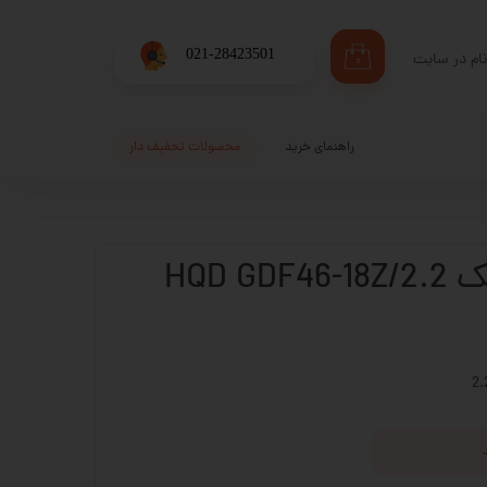
​021-28423501
ام در سایت
۰
ری من
اژه
راهنمای خرید
محصولات تحفیف دار
اب کاربری
HQD G
2.