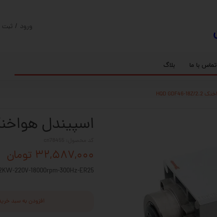
ورود
/
ثبت ن
حساب کارب
تغییر گذر و
تماس با ما
بلاگ
سفارشات
ریل
کنترلر رادونیکس
پیچ بال اسکرو
اسپیندل موتور های HQM
HQD GDF46-
خروج از حس
بلبرینگ
سروو موتور
شفت پایه دار
گیربکس خورشیدی
گیربکس حلزونی
اسپیندل هواخنک DF46-18Z/2.2
کد محصول: cn78455
۳۲,۵۸۷,۰۰۰ تومان
2KW-220V-18000rpm-300Hz-ER25
افزودن به سبد خرید