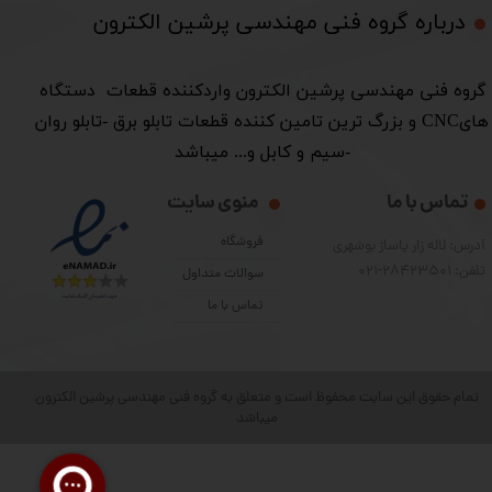
درباره گروه فنی مهندسی پرشین الکترون​​​​​​​
​گروه فنی مهندسی پرشین الکترون واردکننده قطعات دستگاه
هایCNC و بزرگ ترین تامین کننده قطعات تابلو برق -تابلو روان
-سیم و کابل و... میباشد
تماس با ما
منوی سایت
فروشگاه
آدرس: لاله زار پاساژ بوشهری
تلفن: 28423501-021
سوالات متداول
تماس با ما
تمام حقوق این سایت محفوظ است و متعلق به گروه فنی مهندسی پرشین الکترون
میباشد