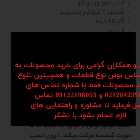
استپ موتور دو فاز
گشتاور 9 کیلوگرم سانتیمتر
گام 1.8 درجه
8 سیم
طول 54mm
قطر شفت 6.35 میلیمتر
ساخت چین
ن و همکاران گرامی برای خرید محصولات به
برای مشاوره و سفارش با شماره
اس بودن نوع قطعات و همچینین تنوع
09904142099 تماس حاصل فرمایید
کد محصولات فقط با شماره تماس های
02128 و 09122196053​​​​​​​ تماس
ل فرماید تا مشاوره و راهنمایی های
نظرات
استپ موتور چیست ؟
​​​​​​​لازم انجام بشود با تشکر​​​​​​​
استپ موتور نوعی از موتور dc است که به
صورت گسسته حرکت میکند. درون استپ