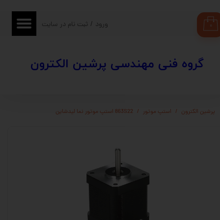
حساب کاربری من
ورود
/
ثبت نام در سایت
۰
تغییر گذر واژه
​​گروه فنی مهندسی پرشین الکترون
سفارشات
خروج از حساب کاربری
پرشین الکترون
استپ موتور
863S22 استپ موتور نما لیدشاین