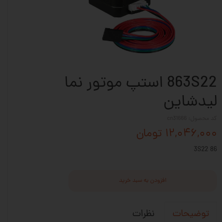
863S22 استپ موتور نما
لیدشاین
کد محصول: cn31666
۱۲,۰۴۶,۰۰۰ تومان
86 3S22
افزودن به سبد خرید
نظرات
توضیحات