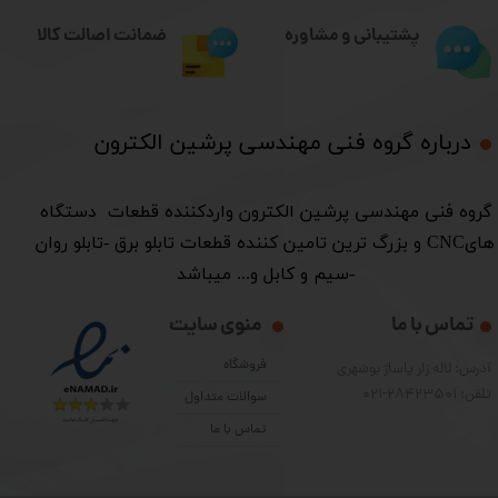
ضمانت اصالت کالا
پشتیبانی و مشاوره
درباره گروه فنی مهندسی پرشین الکترون​​​​​​​
​گروه فنی مهندسی پرشین الکترون واردکننده قطعات دستگاه
هایCNC و بزرگ ترین تامین کننده قطعات تابلو برق -تابلو روان
-سیم و کابل و... میباشد
تماس با ما
منوی سایت
فروشگاه
آدرس: لاله زار پاساژ بوشهری
تلفن: 28423501-021
سوالات متداول
تماس با ما