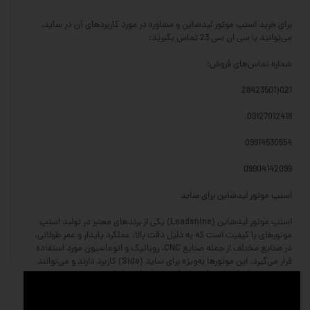
برای خرید استپ موتور لیدشاین و مشاوره در مورد کاربردهای آن در ساید،
می‌توانید با سی ان سی 23 تماس بگیرید:
شماره تماس‌های فروش:
021(28423501
09127012418
09914530554
09904142099
استپ موتور لیدشاین برای ساید
استپ موتور لیدشاین (Leadshine) یکی از برندهای معتبر در تولید استپ
موتورهای با کیفیت است که به دلیل دقت بالا، عملکرد پایدار و عمر طولانی،
در صنایع مختلف از جمله صنایع CNC، روباتیک و اتوماسیون مورد استفاده
قرار می‌گیرد. این موتورها به‌ویژه برای ساید (Side) کاربرد دارند و می‌توانند
در سیستم‌های انتقال حرکت با دقت بسیار بالا عمل کنند.
ویژگی‌های استپ موتور لیدشاین: