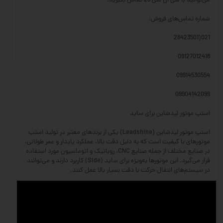
می‌توانید با سی ان سی 23 تماس بگیرید:
شماره تماس‌های فروش:
021(28423501
09127012418
09914530554
09904142099
استپ موتور لیدشاین برای ساید
استپ موتور لیدشاین (Leadshine) یکی از برندهای معتبر در تولید استپ
موتورهای با کیفیت است که به دلیل دقت بالا، عملکرد پایدار و عمر طولانی،
در صنایع مختلف از جمله صنایع CNC، روباتیک و اتوماسیون مورد استفاده
قرار می‌گیرد. این موتورها به‌ویژه برای ساید (Side) کاربرد دارند و می‌توانند
در سیستم‌های انتقال حرکت با دقت بسیار بالا عمل کنند.
ویژگی‌های استپ موتور لیدشاین:
دقت و کنترل بالا: این موتورها به دلیل سیستم کنترل دقیق، می‌توانند
حرکت‌های بسیار دقیق را ارائه دهند.