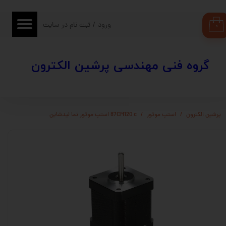
حساب کاربری من
ورود
/
ثبت نام در سایت
۰
تغییر گذر واژه
​​گروه فنی مهندسی پرشین الکترون
سفارشات
خروج از حساب کاربری
پرشین الکترون
استپ موتور
87CM120 c استپ موتور نما لیدشاین