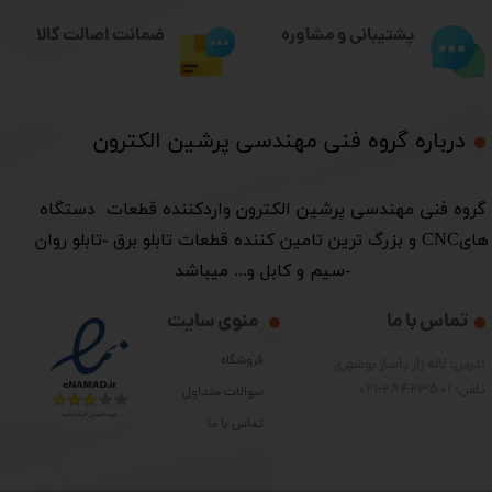
ضمانت اصالت کالا
پشتیبانی و مشاوره
درباره گروه فنی مهندسی پرشین الکترون​​​​​​​
​گروه فنی مهندسی پرشین الکترون واردکننده قطعات دستگاه
هایCNC و بزرگ ترین تامین کننده قطعات تابلو برق -تابلو روان
-سیم و کابل و... میباشد
تماس با ما
منوی سایت
فروشگاه
آدرس: لاله زار پاساژ بوشهری
تلفن: 28423501-021
سوالات متداول
تماس با ما