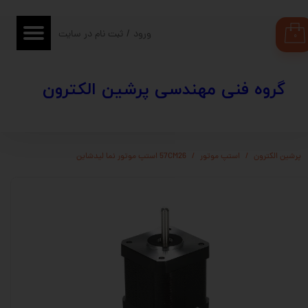
حساب کاربری من
ورود
/
ثبت نام در سایت
۰
تغییر گذر واژه
​​گروه فنی مهندسی پرشین الکترون
سفارشات
خروج از حساب کاربری
پرشین الکترون
استپ موتور
57CM26 استپ موتور نما لیدشاین