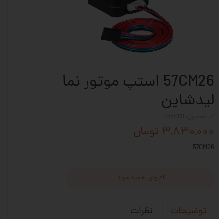
57CM26 استپ موتور نما
لیدشاین
کد محصول: cn42831
۳,۸۳۰,۰۰۰ تومان
57CM26
افزودن به سبد خرید
نظرات
توضیحات