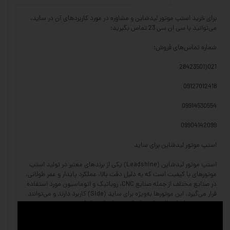
برای خرید استپ موتور لیدشاین و مشاوره در مورد کاربردهای آن در ساید،
می‌توانید با سی ان سی 23 تماس بگیرید:
شماره تماس‌های فروش:
021(28423501
09127012418
09914530554
09904142099
استپ موتور لیدشاین برای ساید
استپ موتور لیدشاین (Leadshine) یکی از برندهای معتبر در تولید استپ
موتورهای با کیفیت است که به دلیل دقت بالا، عملکرد پایدار و عمر طولانی،
در صنایع مختلف از جمله صنایع CNC، روباتیک و اتوماسیون مورد استفاده
قرار می‌گیرد. این موتورها به‌ویژه برای ساید (Side) کاربرد دارند و می‌توانند
در سیستم‌های انتقال حرکت با دقت بسیار بالا عمل کنند.
ویژگی‌های استپ موتور لیدشاین: