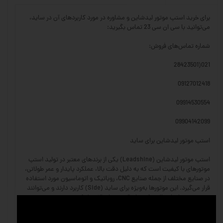
برای خرید استپ موتور لیدشاین و مشاوره در مورد کاربردهای آن در ساید،
می‌توانید با سی ان سی 23 تماس بگیرید:
شماره تماس‌های فروش:
021(28423501
09127012418
09914530554
09904142099
استپ موتور لیدشاین برای ساید
استپ موتور لیدشاین (Leadshine) یکی از برندهای معتبر در تولید استپ
موتورهای با کیفیت است که به دلیل دقت بالا، عملکرد پایدار و عمر طولانی،
در صنایع مختلف از جمله صنایع CNC، روباتیک و اتوماسیون مورد استفاده
قرار می‌گیرد. این موتورها به‌ویژه برای ساید (Side) کاربرد دارند و می‌توانند
در سیستم‌های انتقال حرکت با دقت بسیار بالا عمل کنند.
ویژگی‌های استپ موتور لیدشاین: