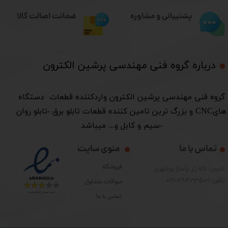
ضمانت اصالت کالا
پشتیبانی و مشاوره
درباره گروه فنی مهندسی پرشین الکترون​​​​​​​
​گروه فنی مهندسی پرشین الکترون واردکننده قطعات دستگاه
هایCNC و بزرگ ترین تامین کننده قطعات تابلو برق -تابلو روان
-سیم و کابل و... میباشد
تماس با ما
منوی سایت
فروشگاه
آدرس: لاله زار پاساژ بوشهری
تلفن: 28423501-021
سوالات متداول
تماس با ما