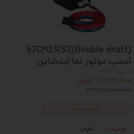
57CM23(SZ(Double shaft)
استپ موتور نما لیدشاین
کد محصول: cn42492
۱۵,۷۳۸,۸۰۰ تومان
57CM23(SZ(Double shaft)
افزودن به سبد خرید
نظرات
توضیحات