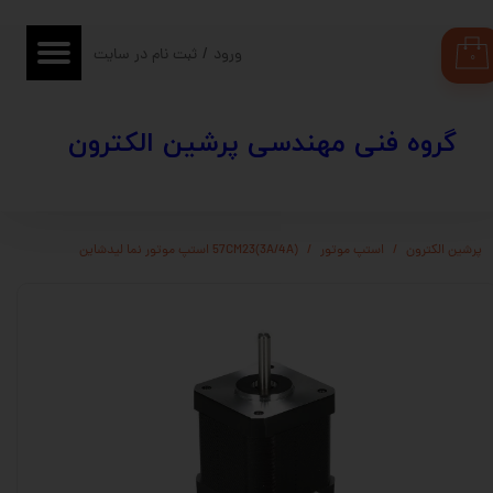
حساب کاربری من
ورود
/
ثبت نام در سایت
۰
تغییر گذر واژه
​​گروه فنی مهندسی پرشین الکترون
سفارشات
خروج از حساب کاربری
پرشین الکترون
استپ موتور
57CM23(3A/4A) استپ موتور نما لیدشاین