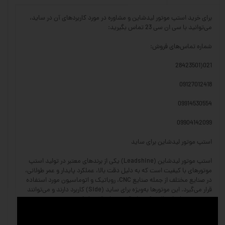
برای خرید استپ موتور لیدشاین و مشاوره در مورد کاربردهای آن در ساید،
می‌توانید با سی ان سی 23 تماس بگیرید:
شماره تماس‌های فروش:
021(28423501
09127012418
09914530554
09904142099
استپ موتور لیدشاین برای ساید
استپ موتور لیدشاین (Leadshine) یکی از برندهای معتبر در تولید استپ
موتورهای با کیفیت است که به دلیل دقت بالا، عملکرد پایدار و عمر طولانی،
در صنایع مختلف از جمله صنایع CNC، روباتیک و اتوماسیون مورد استفاده
قرار می‌گیرد. این موتورها به‌ویژه برای ساید (Side) کاربرد دارند و می‌توانند
در سیستم‌های انتقال حرکت با دقت بسیار بالا عمل کنند.
ویژگی‌های استپ موتور لیدشاین: