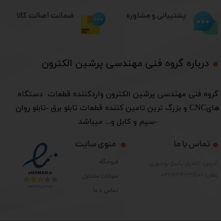
ضمانت اصالت کالا
پشتیبانی و مشاوره
درباره گروه فنی مهندسی پرشین الکترون​​​​​​​
​گروه فنی مهندسی پرشین الکترون واردکننده قطعات دستگاه
هایCNC و بزرگ ترین تامین کننده قطعات تابلو برق -تابلو روان
-سیم و کابل و... میباشد
تماس با ما
منوی سایت
فروشگاه
آدرس: لاله زار پاساژ بوشهری
تلفن: 28423501-021
سوالات متداول
تماس با ما