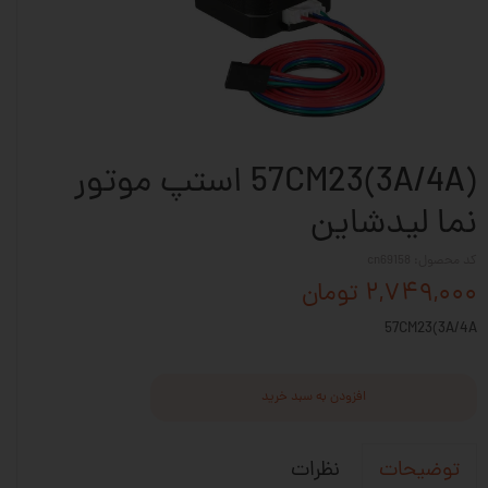
57CM23(3A/4A) استپ موتور
نما لیدشاین
کد محصول: cn69158
۲,۷۴۹,۰۰۰ تومان
57CM23(3A/4A
افزودن به سبد خرید
نظرات
توضیحات