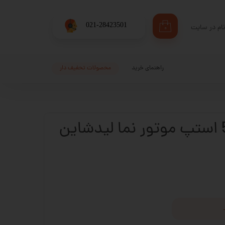
​021-28423501
ام در سایت
۰
ری من
اژه
راهنمای خرید
محصولات تحفیف دار
اب کاربری
ن