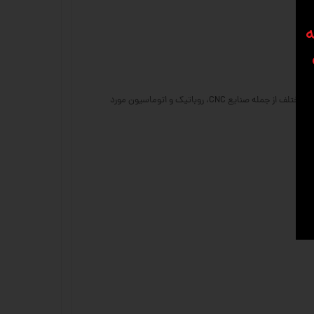
ه
استپ موتور لیدشاین (Leadshine) یکی از برندهای معتبر در تولید استپ موتورهای با کیفیت است که به دلیل دقت بالا، عملکرد پایدار و عمر طولانی، در صنایع مختلف از جمله صنایع CNC، روباتیک و اتوماسیون مورد