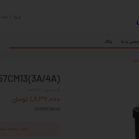
ورود
/
ثبت ن
حساب کارب
تغییر گذر و
تماس با ما
بلاگ
سفارشات
ریل
کنترلر رادونیکس
پیچ بال اسکرو
اسپیندل موتور های HQM
خروج از حس
بلبرینگ
سروو موتور
شفت پایه دار
گیربکس خورشیدی
گیربکس حلزونی
57CM13(3A/4A) استپ موتور نما لیدشای
کد محصول: cn85781
۱,۸۳۶,۰۰۰ تومان
57CM13(3A/4A
افزودن به سبد خرید