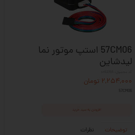
57CM06 استپ موتور نما
لیدشاین
کد محصول: cn52355
۲,۲۵۴,۰۰۰ تومان
57CM06
افزودن به سبد خرید
نظرات
توضیحات