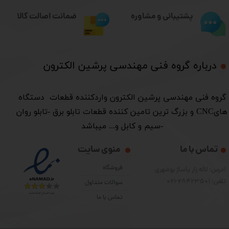
ضمانت اصالت کالا
پشتیبانی و مشاوره
درباره گروه فنی مهندسی پرشین الکترون​​​​​​​
​گروه فنی مهندسی پرشین الکترون واردکننده قطعات دستگاه
هایCNC و بزرگ ترین تامین کننده قطعات تابلو برق -تابلو روان
-سیم و کابل و... میباشد
تماس با ما
منوی سایت
فروشگاه
آدرس: لاله زار پاساژ بوشهری
تلفن: 28423501-021
سوالات متداول
تماس با ما