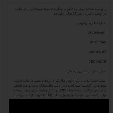
برای خرید استپ موتور لیدشاین و مشاوره در مورد کاربردهای آن در ساید،
می‌توانید با سی ان سی 23 تماس بگیرید:
شماره تماس‌های فروش:
021(28423501
09127012418
09914530554
09904142099
استپ موتور لیدشاین برای ساید
استپ موتور لیدشاین (Leadshine) یکی از برندهای معتبر در تولید استپ
موتورهای با کیفیت است که به دلیل دقت بالا، عملکرد پایدار و عمر طولانی،
در صنایع مختلف از جمله صنایع CNC، روباتیک و اتوماسیون مورد استفاده
قرار می‌گیرد. این موتورها به‌ویژه برای ساید (Side) کاربرد دارند و می‌توانند
در سیستم‌های انتقال حرکت با دقت بسیار بالا عمل کنند.
ویژگی‌های استپ موتور لیدشاین: