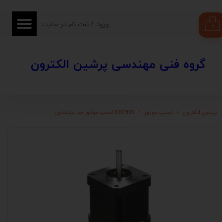
حساب کاربری من
ورود
/
ثبت نام در سایت
۰
تغییر گذر واژه
​​گروه فنی مهندسی پرشین الکترون
سفارشات
خروج از حساب کاربری
پرشین الکترون
استپ موتور
57CM06 استپ موتور نما لیدشاین