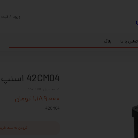
ورود
/
ثبت ن
حساب کارب
تغییر گذر و
تماس با ما
بلاگ
سفارشات
ریل
کنترلر رادونیکس
پیچ بال اسکرو
اسپیندل موتور های HQM
خروج از حس
بلبرینگ
سروو موتور
شفت پایه دار
گیربکس خورشیدی
گیربکس حلزونی
42CM04 استپ موتور نما لیدشاین
کد محصول: cn45588
۱,۱۸۹,۰۰۰ تومان
42CM04
افزودن به سبد خرید