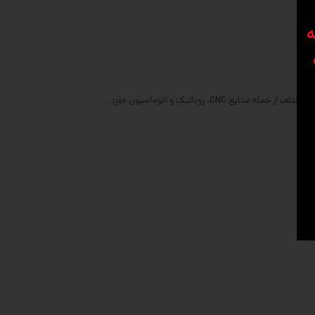
ه
استپ موتور لیدشاین (Leadshine) یکی از برندهای معتبر در تولید استپ موتورهای با کیفیت است که به دلیل دقت بالا، عملکرد پایدار و عمر طولانی، در صنایع مختلف از جمله صنایع CNC، روباتیک و اتوماسیون مورد