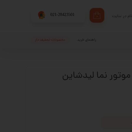
​021-28423501
ام در سایت
۰
ری من
اژه
راهنمای خرید
محصولات تحفیف دار
اب کاربری