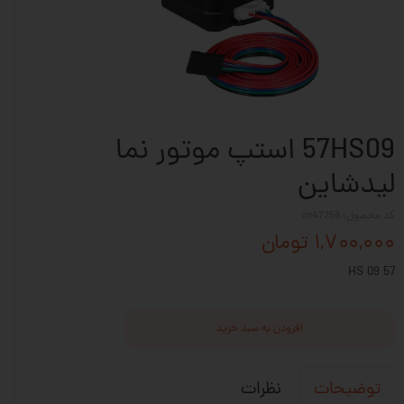
57HS09 استپ موتور نما
لیدشاین
کد محصول: cn47258
۱,۷۰۰,۰۰۰ تومان
57 HS 09
افزودن به سبد خرید
نظرات
توضیحات