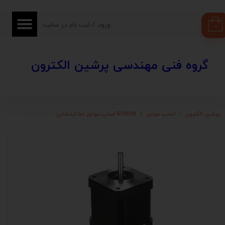
حساب کاربری من
ورود
/
ثبت نام در سایت
۰
تغییر گذر واژه
​​گروه فنی مهندسی پرشین الکترون
سفارشات
خروج از حساب کاربری
پرشین الکترون
استپ موتور
57HS09 استپ موتور نما لیدشاین