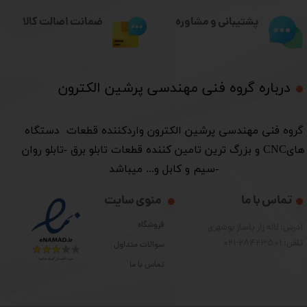
ضمانت اصالت کالا
پشتیبانی و مشاوره
درباره گروه فنی مهندسی پرشین الکترون​​​​​​​
​گروه فنی مهندسی پرشین الکترون واردکننده قطعات دستگاه
هایCNC و بزرگ ترین تامین کننده قطعات تابلو برق -تابلو روان
-سیم و کابل و... میباشد
تماس با ما
منوی سایت
فروشگاه
آدرس: لاله زار پاساژ بوشهری
تلفن: 28423501-021
سوالات متداول
تماس با ما