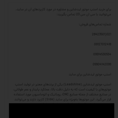
برای خرید استپ موتور لیدشاین و مشاوره در مورد کاربردهای آن در ساید،
می‌توانید با سی ان سی 23 تماس بگیرید:
شماره تماس‌های فروش:
021(28423501
09127012418
09914530554
09904142099
استپ موتور لیدشاین برای ساید
استپ موتور لیدشاین (Leadshine) یکی از برندهای معتبر در تولید استپ
موتورهای با کیفیت است که به دلیل دقت بالا، عملکرد پایدار و عمر طولانی،
در صنایع مختلف از جمله صنایع CNC، روباتیک و اتوماسیون مورد استفاده
قرار می‌گیرد. این موتورها به‌ویژه برای ساید (Side) کاربرد دارند و می‌توانند
در سیستم‌های انتقال حرکت با دقت بسیار بالا عمل کنند.
ویژگی‌های استپ موتور لیدشاین: