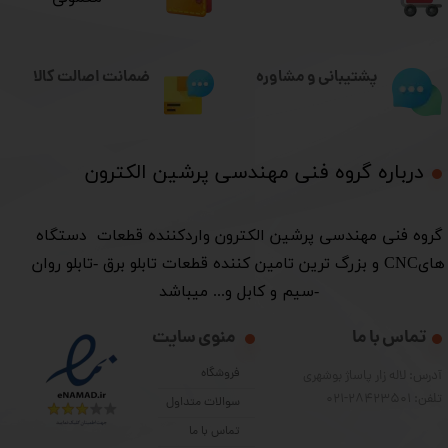
ضمانت اصالت کالا
پشتیبانی و مشاوره
درباره گروه فنی مهندسی پرشین الکترون​​​​​​​
​گروه فنی مهندسی پرشین الکترون واردکننده قطعات دستگاه
هایCNC و بزرگ ترین تامین کننده قطعات تابلو برق -تابلو روان
-سیم و کابل و... میباشد
تماس با ما
منوی سایت
فروشگاه
آدرس: لاله زار پاساژ بوشهری
تلفن: 28423501-021
سوالات متداول
تماس با ما