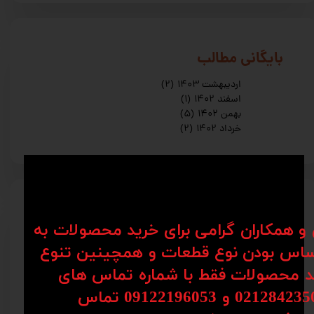
​بایگانی مطالب
اردیبهشت ۱۴۰۳
(۲)
اسفند ۱۴۰۲
(۱)
بهمن ۱۴۰۲
(۵)
خرداد ۱۴۰۲
(۲)
​اخرین مطالب
ن و همکاران گرامی برای خرید محصولات به
اس بودن نوع قطعات و همچینین تنوع
کاربرد ریل در صنعت cnc (سی ان سی) چیست
؟
کد محصولات فقط با شماره تماس های
۰۳ خرداد ۰۳
02128 و 09122196053​​​​​​​ تماس
مزایا دستگاه های CNC
۲۹ اردیبهشت ۰۳